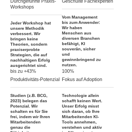
Durchgeführte Praxis-
Geschulte Fachexperten
Workshops
Vom Management
bis zum Anwender:
Jeder Workshop hat
Wir haben
unsere Methodik
Menschen aus
verbessert. Wir
diversen Branchen
bringen keine
befähigt, KI
Theorien, sondern
souverän, sicher
praxiserprobte
und
Strategien, die auf
gewinnbringend zu
nachhaltigen Erfolg
nutzen.
ausgerichtet sind.
bis zu +43%
100%
Produktivitäts-Potenzial
Fokus auf Adoption
Studien (z.B. BCG,
Technologie allein
2023) belegen das
schafft keinen Wert.
Potenzial. Wir
Unser Erfolg misst
schalten es für Sie
sich daran, ob Ihre
frei, indem wir Ihren
Mitarbeitenden KI-
Mitarbeitenden
Tools annehmen,
genau die
verstehen und aktiv