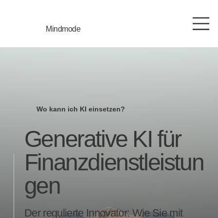
Mindmode
Wo kann ich KI einsetzen?
Generative KI für
Finanzdienstleistun
gen
Der regulierte Innovator: Wie Sie mit