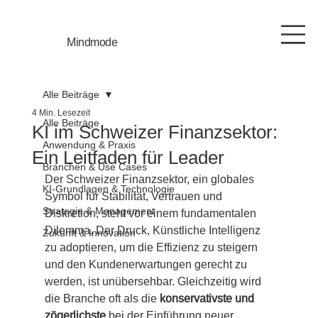
Mindmode
Alle Beiträge
4 Min. Lesezeit
Alle Beiträge
KI im Schweizer Finanzsektor:
Anwendung & Praxis
Ein Leitfaden für Leader
Branchen & Use Cases
Der Schweizer Finanzsektor, ein globales 
KI-Grundlagen & Technologie
Symbol für Stabilität, Vertrauen und 
Strategie & Management
Diskretion, steht vor einem fundamentalen 
Dilemma. Der Druck, Künstliche Intelligenz 
Zukunft & Innovation
zu adoptieren, um die Effizienz zu steigern 
und den Kundenerwartungen gerecht zu 
werden, ist unübersehbar. Gleichzeitig wird 
die Branche oft als die 
konservativste und 
zögerlichste
 bei der Einführung neuer 